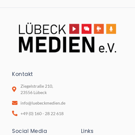
Kontakt
Ziegelstraße 210,
23556 Lübeck
info@luebeckmedien.de
+49 (0) 160 - 28 22 618
Social Media
Links